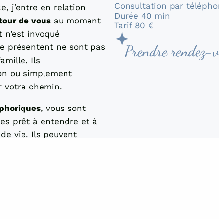
Consultation par téléph
, j’entre en relation
Durée 40 min
tour de vous
au moment
Tarif 80 €
t n’est invoqué
se présentent ne sont pas
mille. Ils
ion ou simplement
r votre chemin.
phoriques
, vous sont
tes prêt à entendre et à
de vie. Ils peuvent
 votre existence, offrant
pagnent votre
évolution