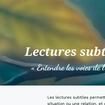
Lectures subt
« Entendre les voies de l
Les lectures subtiles permett
situation ou une relation, et 