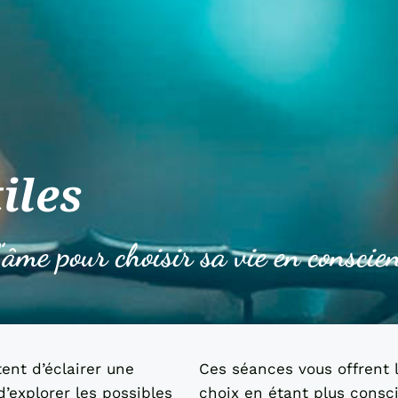
iles
’âme pour choisir sa vie en conscie
ent d’éclairer une
Ces séances vous offrent l
d’explorer les possibles
choix en étant plus consc