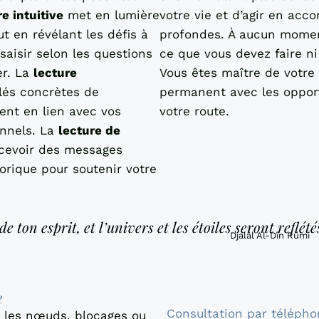
re intuitive
met en lumière
votre vie et d’agir en acc
t en révélant les défis à
profondes. À aucun moment 
 saisir selon les questions
ce que vous devez faire ni 
er. La
lecture
Vous êtes maître de votre
lés concrètes de
permanent avec les opport
nt en lien avec vos
votre route.
nnels. La
lecture de
cevoir des messages
rique pour soutenir votre
e ton esprit, et l’univers et les étoiles seront reflé
Djalâl Al-Dîn Rûmi
e
Consultation par téléph
 les nœuds, blocages ou