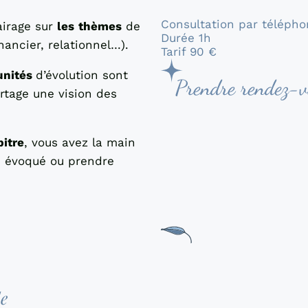
Consultation par téléph
airage sur
les
thèmes
de
Durée 1h
nancier, relationnel…).
Tarif 90 €
unités
d’évolution sont
artage une vision des
bitre
, vous avez la main
é évoqué ou prendre
le