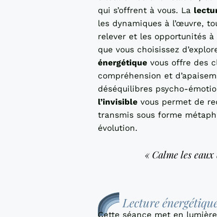
qui s’offrent à vous. La
lectu
les dynamiques à l’œuvre, tou
relever et les opportunités à
que vous choisissez d’explor
énergétique
vous offre des c
compréhension et d’apaiseme
déséquilibres psycho-émotio
l’invisible
vous permet de re
transmis sous forme métapho
évolution.
« Calme les eaux d
Lecture énergétiqu
Cette séance met en lumière